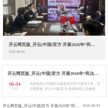
开云网页版_开云(中国)官方 开展2026年“民法
典宣传月”系列活动（二）——市州担保公司联
2026-06-04
动推进 普法宣传走深走实
开云网页版_开云(中国)官方 开展2026年“民法典
宣传月”系列活动（二）——市州...
TOP
06-04
为持续深入开展民法典宣传月学习宣传工作，开
2026
云网页版_开云(中国)官方 担保板块立足融资担
保主业，不断创新普法形式、聚焦实践实效，统
筹开展法治实务...
2026-06-03
开云网页版_开云(中国)官方 开展2026年“民法