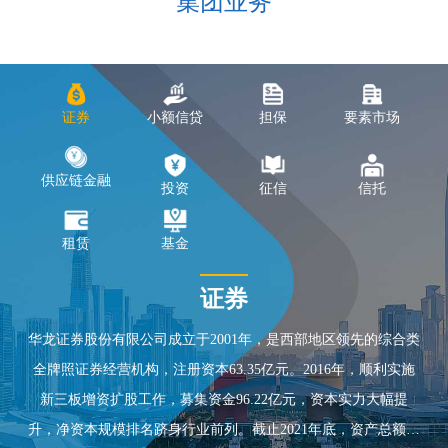
集团业务
证券
小额信贷
担保
要素市场
供应链金融
投资
征信
信托
租赁
基金
证券
华龙证券股份有限公司成立于2001年，是西部地区领先的综合类
全牌照证券经营机构，注册资本63.35亿元。2016年，顺利实施
新三板增资扩股工作，募集资金96.22亿元，资本实力大幅提
升，净资本规模排名跻身行业前列。截止2021年底，资产总额30